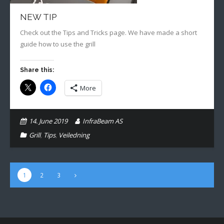
NEW TIP
Check out the Tips and Tricks page. We have made a short
guide how to use the grill
Share this:
More
14. June 2019
InfraBeam AS
Grill
,
Tips
,
Veiledning
1
2
3