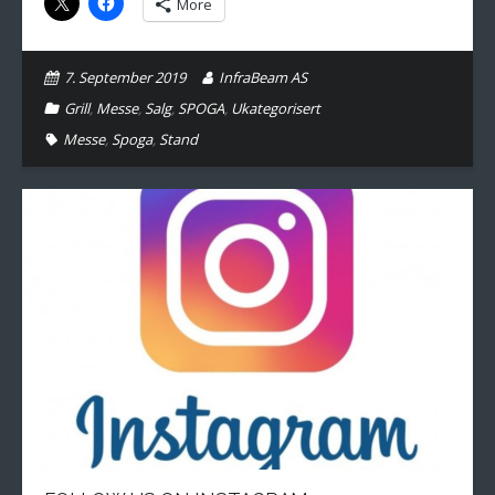
More
7. September 2019
InfraBeam AS
Grill
,
Messe
,
Salg
,
SPOGA
,
Ukategorisert
Messe
,
Spoga
,
Stand