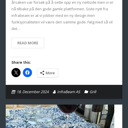
årsaken var forsøk på å sette opp en ny nettside men vi er
Gallery
nå tilbake på den gode gamle plattformen. Siste nytt fra
infrabeam er at vi jobber med en ny design men
English
funksjonaliteten vil være den samme gode. Følg med så vil
det…
READ MORE
Share this:
More
18. December 2024
InfraBeam AS
Grill