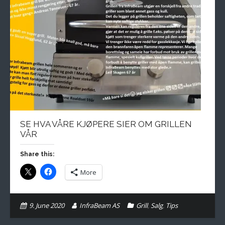
SE HVA VÅRE KJØPERE SIER OM GRILLEN
VÅR
Share this:
More
9. June 2020
InfraBeam AS
Grill
,
Salg
,
Tips