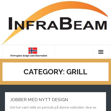
Skip
to
content
Home
CATEGORY:
GRILL
Tips&tricks
Contact
About us
JOBBER MED NYTT DESIGN
Det har vært stille en periode på denne nettsiden. Noe av
Downloads