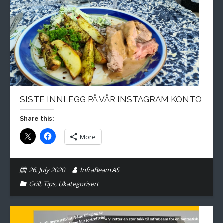
SISTE INNLEGG PÅ VÅR INSTAGRAM KONTO
Share this:
More
26. July 2020
InfraBeam AS
Grill
,
Tips
,
Ukategorisert